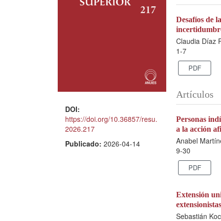
Desafíos de l
incertidumbr
Claudia Díaz 
1-7
PDF
Artículos
DOI:
https://doi.org/10.36857/resu.
Personas indí
2026.217
a la acción a
Anabel Martín
Publicado:
2026-04-14
9-30
PDF
Extensión uni
extensionista
Sebastián Ko