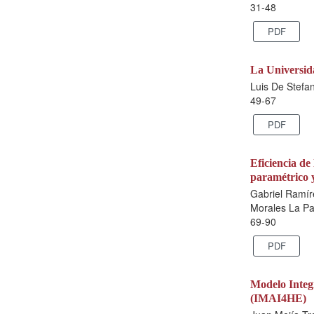
31-48
PDF
La Universid
Luis De Stefa
49-67
PDF
Eficiencia de
paramétrico y
Gabriel Ramíre
Morales La Paz
69-90
PDF
Modelo Integ
(IMAI4HE)