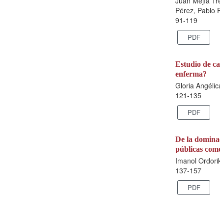
Juan Mejía Tr
Pérez, Pablo 
91-119
PDF
Estudio de ca
enferma?
Gloria Angéli
121-135
PDF
De la dominac
públicas com
Imanol Ordori
137-157
PDF