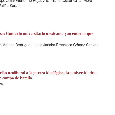
ejo, Omar Guillermo Rojas Altamirano, César Omar Mora
Patiño Karam
so: Contexto universitario mexicano, ¿un entorno que
ca Montes Rodríguez , Lino Jacobo Francisco Gómez Chávez
ión neoliberal a la guerra ideológica: las universidades
o campo de batalla
ka