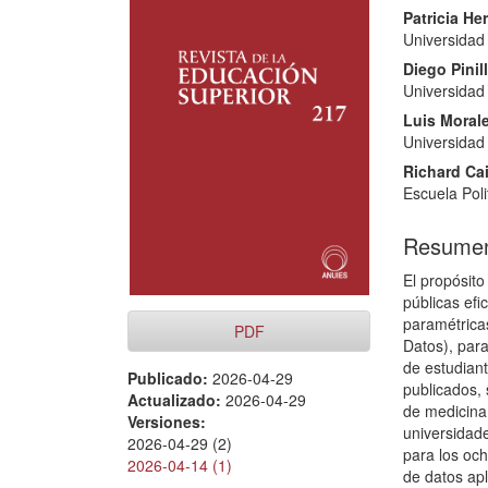
lateral
princi
Patricia H
del
del
Universidad
artículo
artícu
Diego Pinil
Universidad
Luis Moral
Universidad
Richard Cai
Escuela Pol
Resume
El propósito
públicas efi
paramétrica
PDF
Datos), par
de estudian
Publicado:
2026-04-29
publicados, 
Actualizado:
2026-04-29
de medicina
Versiones:
universidad
2026-04-29 (2)
para los oc
2026-04-14 (1)
de datos apl