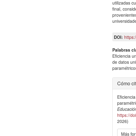
utilizadas cu
final, cons
provenientes
universidade
DOI:
https
Palabras cl
Eficiencia u
de datos un
paramétrico
Detal
Cómo cit
del
Eficienci
artícu
paramétri
Educació
https://d
2026)
Más for