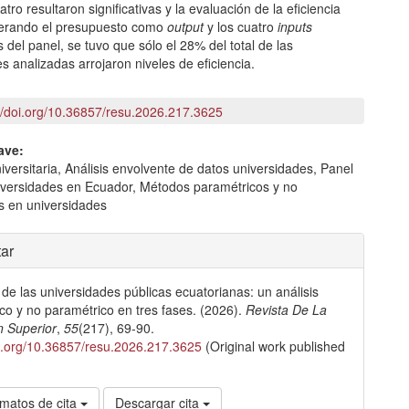
atro resultaron significativas y la evaluación de la eficiencia
iderando el presupuesto como
output
y los cuatro
inputs
 del panel, se tuvo que sólo el 28% del total de las
s analizadas arrojaron niveles de eficiencia.
://doi.org/10.36857/resu.2026.217.3625
ave:
niversitaria, Análisis envolvente de datos universidades, Panel
iversidades en Ecuador, Métodos paramétricos y no
s en universidades
les
ar
a de las universidades públicas ecuatorianas: un análisis
lo
co y no paramétrico en tres fases. (2026).
Revista De La
n Superior
,
55
(217), 69-90.
oi.org/10.36857/resu.2026.217.3625
(Original work published
matos de cita
Descargar cita