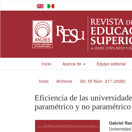
Navegación
principal
Contenido
principal
Barra
lateral
Inicio
Acerca de
Equipo editorial
Inicio
Archivos
Vol. 55 Núm. 217 (2026)
Eficiencia de las universidade
paramétrico y no paramétrico 
Barra
Conte
Gabriel Ram
Universidad