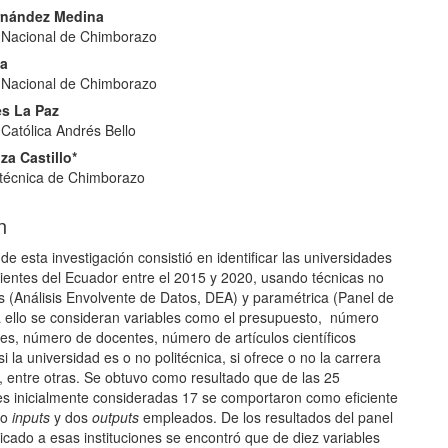
pal
ernández Medina
 Nacional de Chimborazo
lo
la
 Nacional de Chimborazo
es La Paz
 Católica Andrés Bello
za Castillo*
itécnica de Chimborazo
n
 de esta investigación consistió en identificar las universidades
cientes del Ecuador entre el 2015 y 2020, usando técnicas no
s (Análisis Envolvente de Datos, DEA) y paramétrica (Panel de
a ello se consideran variables como el presupuesto, número
tes, número de docentes, número de artículos científicos
si la universidad es o no politécnica, si ofrece o no la carrera
, entre otras. Se obtuvo como resultado que de las 25
es inicialmente consideradas 17 se comportaron como eficiente
ho
inputs
y dos
outputs
empleados. De los resultados del panel
icado a esas instituciones se encontró que de diez variables