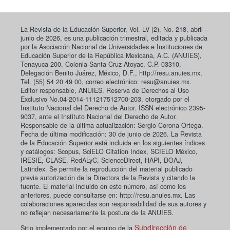
La Revista de la Educación Superior, Vol. LV (2), No. 218, abril –
junio de 2026, es una publicación trimestral, editada y publicada
por la Asociación Nacional de Universidades e Instituciones de
Educación Superior de la República Mexicana, A.C. (ANUIES),
Tenayuca 200, Colonia Santa Cruz Atoyac, C.P. 03310,
Delegación Benito Juárez, México, D.F., http://resu.anuies.mx,
Tel. (55) 54 20 49 00, correo electrónico: resu@anuies.mx.
Editor responsable, ANUIES. Reserva de Derechos al Uso
Exclusivo No.04-2014-111217512700-203, otorgado por el
Instituto Nacional del Derecho de Autor. ISSN electrónico 2395-
9037, ante el Instituto Nacional del Derecho de Autor.
Responsable de la última actualización: Sergio Corona Ortega.
Fecha de última modificación: 30 de junio de 2026. La Revista
de la Educación Superior está incluida en los siguientes índices
y catálogos: Scopus, SciELO Citation Index, SCIELO México,
IRESIE, CLASE, RedALyC, ScienceDirect, HAPI, DOAJ,
Latindex. Se permite la reproducción del material publicado
previa autorización de la Directora de la Revista y citando la
fuente. El material incluido en este número, así como los
anteriores, puede consultarse en: http://resu.anuies.mx. Las
colaboraciones aparecidas son responsabilidad de sus autores y
no reflejan necesariamente la postura de la ANUIES.
Subdirección de
Sitio implementado por el equipo de la