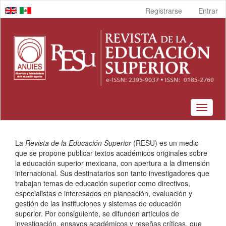
Navegación
Registrarse
Entrar
principal
Contenido
principal
Barra
lateral
Toggle
navigat
La
Revista de la Educación Superior
(RESU) es un medio
que se propone publicar textos académicos originales sobre
la educación superior mexicana, con apertura a la dimensión
internacional. Sus destinatarios son tanto investigadores que
trabajan temas de educación superior como directivos,
especialistas e interesados en planeación, evaluación y
gestión de las instituciones y sistemas de educación
superior. Por consiguiente, se difunden artículos de
investigación, ensayos académicos y reseñas críticas, que