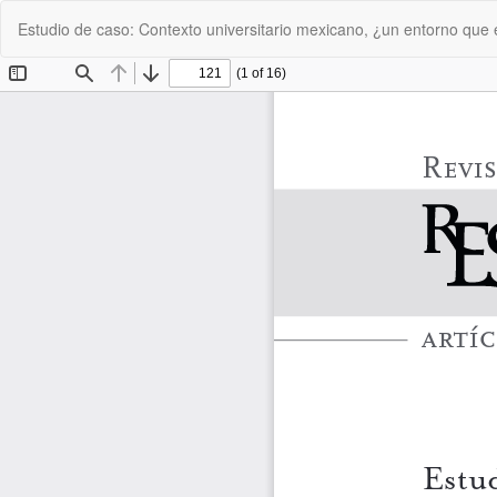
Volver
Estudio de caso: Contexto universitario mexicano, ¿un entorno que
a
los
detalles
del
artículo