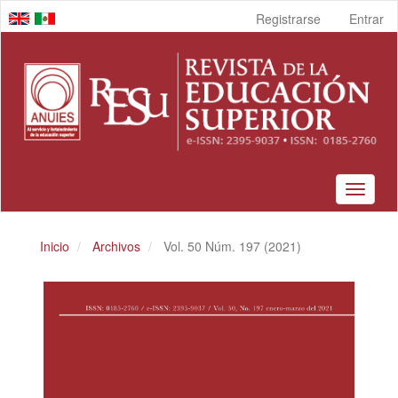
Navegación
Registrarse
Entrar
principal
Contenido
principal
Barra
lateral
Toggle
navigat
Inicio
Archivos
Vol. 50 Núm. 197 (2021)