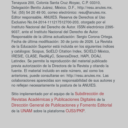
Tenayuca 200, Colonia Santa Cruz Atoyac, C.P. 03310,
Delegación Benito Juárez, México, D.F., http://resu.anuies.mx,
Tel. (55) 54 20 49 00, correo electrónico: resu@anuies.mx.
Editor responsable, ANUIES. Reserva de Derechos al Uso
Exclusivo No.04-2014-111217512700-203, otorgado por el
Instituto Nacional del Derecho de Autor. ISSN electrónico 2395-
9037, ante el Instituto Nacional del Derecho de Autor.
Responsable de la última actualización: Sergio Corona Ortega.
Fecha de última modificación: 30 de junio de 2026. La Revista
de la Educación Superior está incluida en los siguientes índices
y catálogos: Scopus, SciELO Citation Index, SCIELO México,
IRESIE, CLASE, RedALyC, ScienceDirect, HAPI, DOAJ,
Latindex. Se permite la reproducción del material publicado
previa autorización de la Directora de la Revista y citando la
fuente. El material incluido en este número, así como los
anteriores, puede consultarse en: http://resu.anuies.mx. Las
colaboraciones aparecidas son responsabilidad de sus autores y
no reflejan necesariamente la postura de la ANUIES.
Subdirección de
Sitio implementado por el equipo de la
Revistas Académicas y Publicaciones Digitales
de la
Dirección General de Publicaciones y Fomento Editorial
UNAM
OJS3/PKP
de la
sobre la plataforma
.