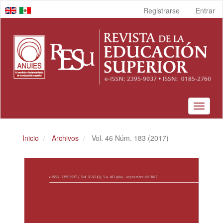
Navegación
Registrarse
Entrar
principal
Contenido
principal
Barra
lateral
Toggle
navigat
Inicio
Archivos
Vol. 46 Núm. 183 (2017)