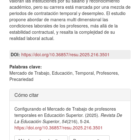
valoran las instituciones por su salario y reconocimiento
académico, pero su carrera está marcada por una mezcla de
periodos de contratación temporal y desempleo. El estudio
propone abordar de manera multi dimensional las
condiciones laborales de los profesores, más allá de la
estabilidad contractual, y resalta la complejidad de su
realidad laboral actual.
DOI:
https://doi.org/10.36857/resu.2025.216.3501
Palabras clave:
Mercado de Trabajo, Educación, Temporal, Profesores,
Precariedad
Detalles
Cómo citar
del
Configurando el Mercado de Trabajo de profesores
artículo
temporales en Educación Superior. (2025).
Revista De
La Educación Superior
,
54
(216), 5-24.
https://doi.org/10.36857/resu.2025.216.3501