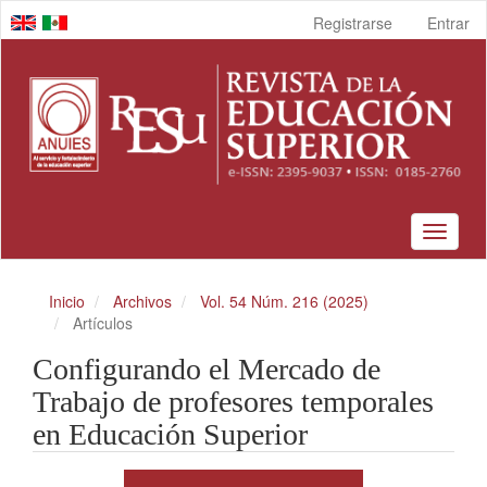
Navegación
Registrarse
Entrar
principal
Contenido
principal
Barra
lateral
Toggle
navigat
Inicio
Archivos
Vol. 54 Núm. 216 (2025)
Artículos
Configurando el Mercado de
Trabajo de profesores temporales
en Educación Superior
Barra