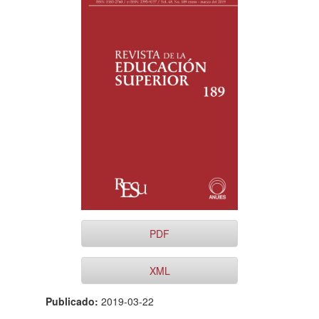
lateral
del
artículo
PDF
XML
Publicado:
2019-03-22