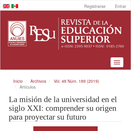
Navegación
Registrarse
Entrar
principal
Contenido
principal
Barra
lateral
Toggle
navigat
Inicio
Archivos
Vol. 48 Núm. 189 (2019)
Artículos
La misión de la universidad en el
siglo XXI: comprender su origen
para proyectar su futuro
Barra