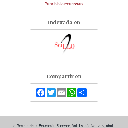
Para bibliotecarios/as
Indexada en
Compartir en
Facebook
Twitter
Email
WhatsApp
Share
La Revista de la Educación Superior, Vol. LV (2), No. 218, abril –