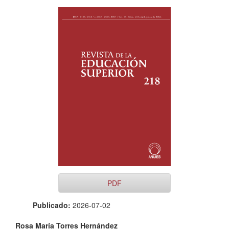
Barra
lateral
del
artículo
PDF
Publicado:
2026-07-02
Contenido
Rosa María Torres Hernández