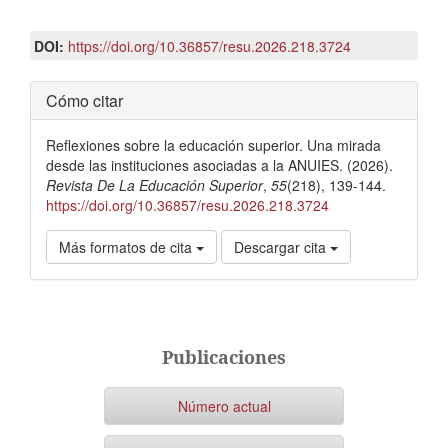
principal
DOI:
https://doi.org/10.36857/resu.2026.218.3724
del
Detalles
artículo
Cómo citar
del
Reflexiones sobre la educación superior. Una mirada
artículo
desde las instituciones asociadas a la ANUIES. (2026).
Revista De La Educación Superior
,
55
(218), 139-144.
https://doi.org/10.36857/resu.2026.218.3724
Más formatos de cita
Descargar cita
Publicaciones
Número actual