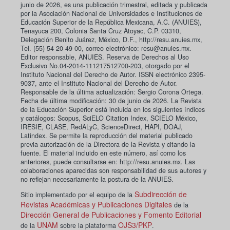
junio de 2026, es una publicación trimestral, editada y publicada
por la Asociación Nacional de Universidades e Instituciones de
Educación Superior de la República Mexicana, A.C. (ANUIES),
Tenayuca 200, Colonia Santa Cruz Atoyac, C.P. 03310,
Delegación Benito Juárez, México, D.F., http://resu.anuies.mx,
Tel. (55) 54 20 49 00, correo electrónico: resu@anuies.mx.
Editor responsable, ANUIES. Reserva de Derechos al Uso
Exclusivo No.04-2014-111217512700-203, otorgado por el
Instituto Nacional del Derecho de Autor. ISSN electrónico 2395-
9037, ante el Instituto Nacional del Derecho de Autor.
Responsable de la última actualización: Sergio Corona Ortega.
Fecha de última modificación: 30 de junio de 2026. La Revista
de la Educación Superior está incluida en los siguientes índices
y catálogos: Scopus, SciELO Citation Index, SCIELO México,
IRESIE, CLASE, RedALyC, ScienceDirect, HAPI, DOAJ,
Latindex. Se permite la reproducción del material publicado
previa autorización de la Directora de la Revista y citando la
fuente. El material incluido en este número, así como los
anteriores, puede consultarse en: http://resu.anuies.mx. Las
colaboraciones aparecidas son responsabilidad de sus autores y
no reflejan necesariamente la postura de la ANUIES.
Subdirección de
Sitio implementado por el equipo de la
Revistas Académicas y Publicaciones Digitales
de la
Dirección General de Publicaciones y Fomento Editorial
UNAM
OJS3/PKP
de la
sobre la plataforma
.