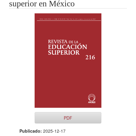
superior en México
Barra
lateral
del
artículo
PDF
Publicado:
2025-12-17