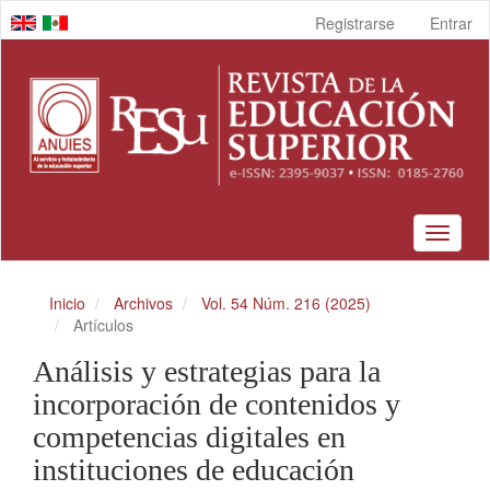
Navegación
Registrarse
Entrar
principal
Contenido
principal
Barra
lateral
Toggle
navigat
Inicio
Archivos
Vol. 54 Núm. 216 (2025)
Artículos
Análisis y estrategias para la
incorporación de contenidos y
competencias digitales en
instituciones de educación