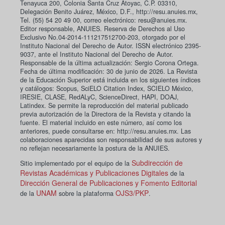
Tenayuca 200, Colonia Santa Cruz Atoyac, C.P. 03310,
Delegación Benito Juárez, México, D.F., http://resu.anuies.mx,
Tel. (55) 54 20 49 00, correo electrónico: resu@anuies.mx.
Editor responsable, ANUIES. Reserva de Derechos al Uso
Exclusivo No.04-2014-111217512700-203, otorgado por el
Instituto Nacional del Derecho de Autor. ISSN electrónico 2395-
9037, ante el Instituto Nacional del Derecho de Autor.
Responsable de la última actualización: Sergio Corona Ortega.
Fecha de última modificación: 30 de junio de 2026. La Revista
de la Educación Superior está incluida en los siguientes índices
y catálogos: Scopus, SciELO Citation Index, SCIELO México,
IRESIE, CLASE, RedALyC, ScienceDirect, HAPI, DOAJ,
Latindex. Se permite la reproducción del material publicado
previa autorización de la Directora de la Revista y citando la
fuente. El material incluido en este número, así como los
anteriores, puede consultarse en: http://resu.anuies.mx. Las
colaboraciones aparecidas son responsabilidad de sus autores y
no reflejan necesariamente la postura de la ANUIES.
Subdirección de
Sitio implementado por el equipo de la
Revistas Académicas y Publicaciones Digitales
de la
Dirección General de Publicaciones y Fomento Editorial
UNAM
OJS3/PKP
de la
sobre la plataforma
.