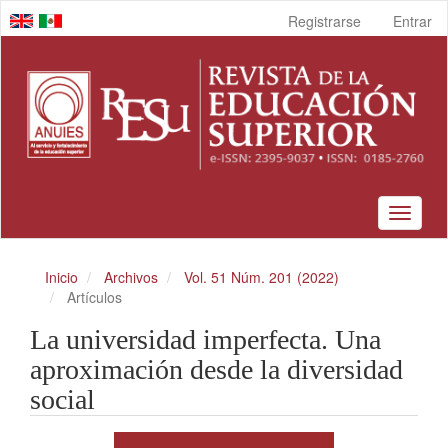
Navegación
Registrarse
Entrar
principal
Contenido
principal
Barra
lateral
Toggle
navigat
Inicio
Archivos
Vol. 51 Núm. 201 (2022)
Artículos
La universidad imperfecta. Una
aproximación desde la diversidad
social
Barra