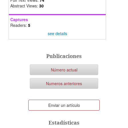
Full Text Views:
74
Abstract Views:
30
Captures
Readers:
5
see details
Publicaciones
Número actual
Numeros anteriores
Enviar
Enviar un artículo
un
artículo
Estadísticas