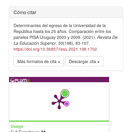
Detalles
Cómo citar
del
Determinantes del egreso de la Universidad de la
artículo
República hasta los 25 años. Comparación entre los
paneles PISA Uruguay 2003 y 2009. (2021).
Revista De
La Educación Superior
,
50
(198), 83-107.
https://doi.org/10.36857/resu.2021.198.1702
Más formatos de cita
Descargar cita
Usage