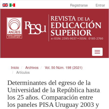
Navegación
Registrarse
Entrar
principal
Contenido
principal
Barra
lateral
Toggle
navigat
Inicio
Archivos
Vol. 50 Núm. 198 (2021)
Artículos
Determinantes del egreso de la
Universidad de la República hasta
los 25 años. Comparación entre
los paneles PISA Uruguay 2003 y