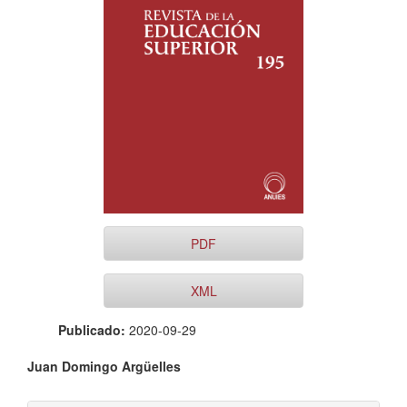
del
artículo
PDF
XML
Publicado:
2020-09-29
Contenido
Juan Domingo Argüelles
principal