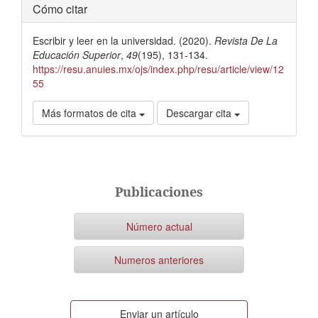
Detalles
Cómo citar
del
del
artículo
Escribir y leer en la universidad. (2020).
Revista De La
artículo
Educación Superior
,
49
(195), 131-134.
https://resu.anuies.mx/ojs/index.php/resu/article/view/12
55
Más formatos de cita
Descargar cita
Publicaciones
Número actual
Numeros anteriores
Enviar
Enviar un artículo