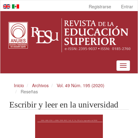
Navegación
Registrarse
Entrar
principal
Contenido
principal
Barra
lateral
Toggle
navigat
Inicio
Archivos
Vol. 49 Núm. 195 (2020)
Reseñas
Escribir y leer en la universidad
Barra
lateral