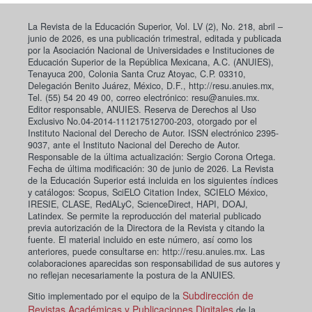
La Revista de la Educación Superior, Vol. LV (2), No. 218, abril –
junio de 2026, es una publicación trimestral, editada y publicada
por la Asociación Nacional de Universidades e Instituciones de
Educación Superior de la República Mexicana, A.C. (ANUIES),
Tenayuca 200, Colonia Santa Cruz Atoyac, C.P. 03310,
Delegación Benito Juárez, México, D.F., http://resu.anuies.mx,
Tel. (55) 54 20 49 00, correo electrónico: resu@anuies.mx.
Editor responsable, ANUIES. Reserva de Derechos al Uso
Exclusivo No.04-2014-111217512700-203, otorgado por el
Instituto Nacional del Derecho de Autor. ISSN electrónico 2395-
9037, ante el Instituto Nacional del Derecho de Autor.
Responsable de la última actualización: Sergio Corona Ortega.
Fecha de última modificación: 30 de junio de 2026. La Revista
de la Educación Superior está incluida en los siguientes índices
y catálogos: Scopus, SciELO Citation Index, SCIELO México,
IRESIE, CLASE, RedALyC, ScienceDirect, HAPI, DOAJ,
Latindex. Se permite la reproducción del material publicado
previa autorización de la Directora de la Revista y citando la
fuente. El material incluido en este número, así como los
anteriores, puede consultarse en: http://resu.anuies.mx. Las
colaboraciones aparecidas son responsabilidad de sus autores y
no reflejan necesariamente la postura de la ANUIES.
Subdirección de
Sitio implementado por el equipo de la
Revistas Académicas y Publicaciones Digitales
de la