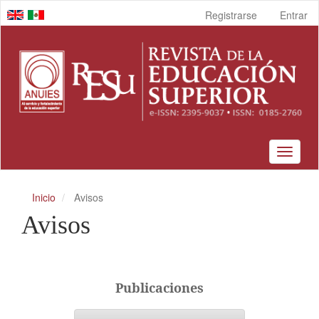
Navegación
Registrarse
Entrar
principal
Contenido
principal
Barra
lateral
Toggle
navigat
Inicio
Avisos
Avisos
Publicaciones