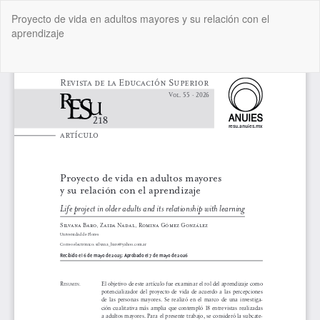
Volver
Proyecto de vida en adultos mayores y su relación con el
a
aprendizaje
los
detalles
del
De
De
artículo
P