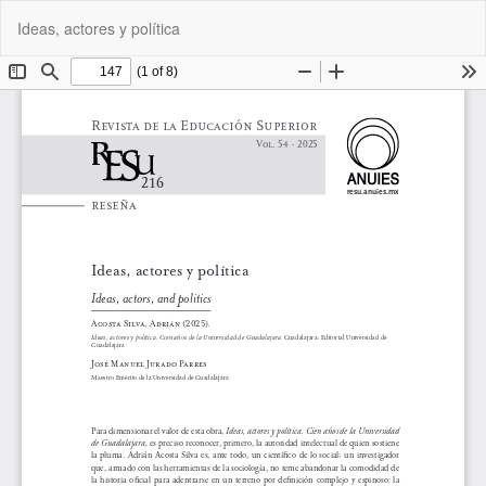
Volver
De
De
Ideas, actores y política
a
P
los
detalles
del
artículo