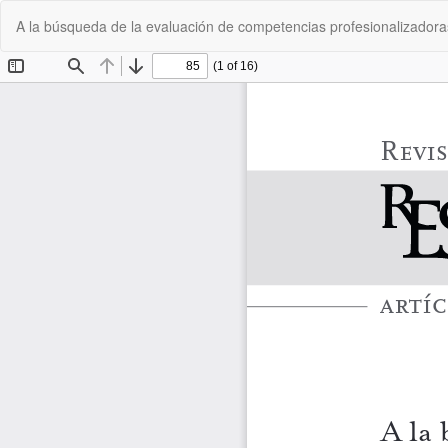
Volver
A la búsqueda de la evaluación de competencias profesionalizadoras 
a
los
detalles
del
artículo