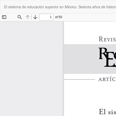
Volver
El sistema de educación superior en México. Setenta años de histor
a
los
detalles
del
artículo